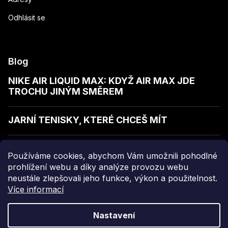
Odhlásit se
Blog
NIKE AIR LIQUID MAX: KDYŽ AIR MAX JDE
TROCHU JINÝM SMĚREM
JARNÍ TENISKY, KTERÉ CHCEŠ MÍT
JAK POZNAT KVALITNÍ MIKINU
Používáme cookies, abychom Vám umožnili pohodlné
prohlížení webu a díky analýze provozu webu
neustále zlepšovali jeho funkce, výkon a použitelnost.
Více informací
Copyright 2026
sellect
. Všechna práva vyhrazena.
Nastavení
Grafický návrh vytvořil a nakódoval
Shoptak.cz