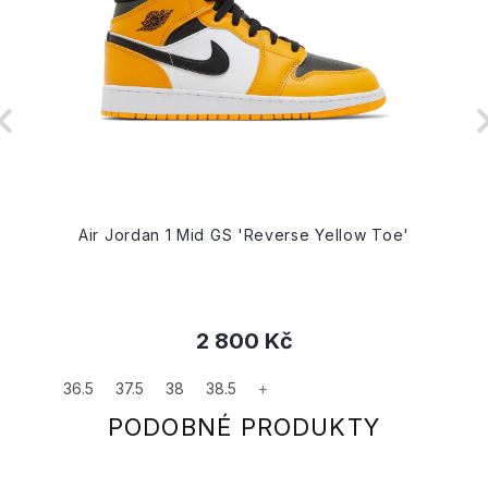
Air Jordan 1 Mid GS 'Reverse Yellow Toe'
2 800 Kč
36.5
37.5
38
38.5
+