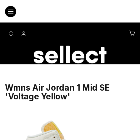
Přejít
na
obsah
NÁ
KO
Wmns Air Jordan 1 Mid SE
'Voltage Yellow'