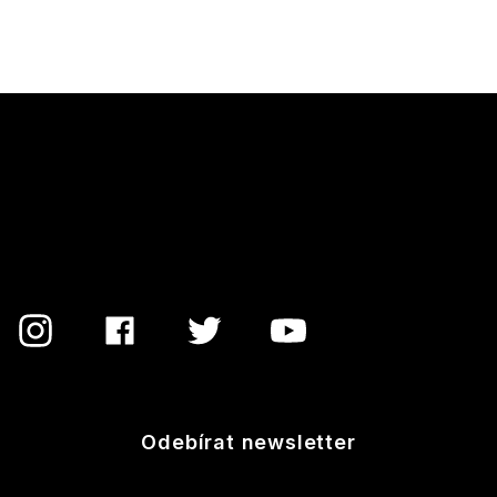
Z
á
p
a
t
í
Odebírat newsletter