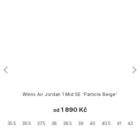
Wmns Air Jordan 1 Mid SE 'Particle Beige'
1 890 Kč
od
35.5
36.5
37.5
38
38.5
39
40
40.5
41
43