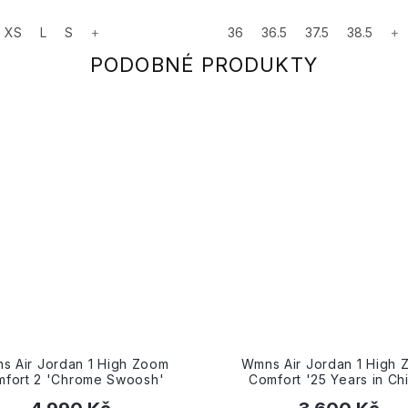
XS
L
S
+
36
36.5
37.5
38.5
+
s Air Jordan 1 High Zoom
Air Jordan 1 Retro High OG
mfort '25 Years in China'
Purple 2.0'