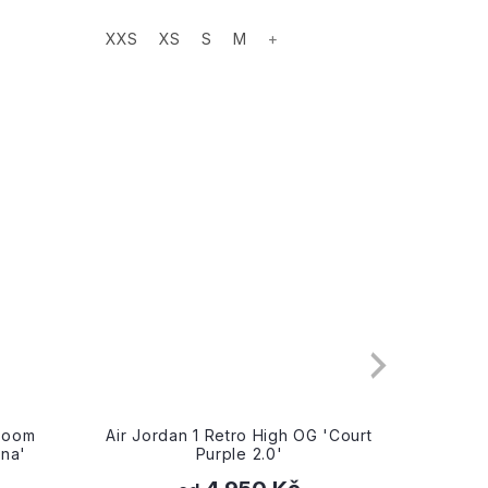
XXS
XS
S
M
+
XXS
 'Court
Air Jordan 1 Retro High OG
Air 
'Patent Bred'