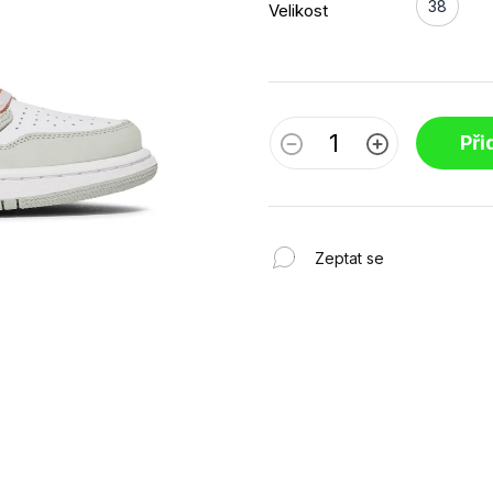
38
Velikost
Při
Zeptat se