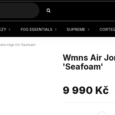
HLEDAT
EZY
FOG ESSENTIALS
SUPREME
CORTEI
Retro High OG 'Seafoam'
Wmns Air Jor
'Seafoam'
9 990 Kč