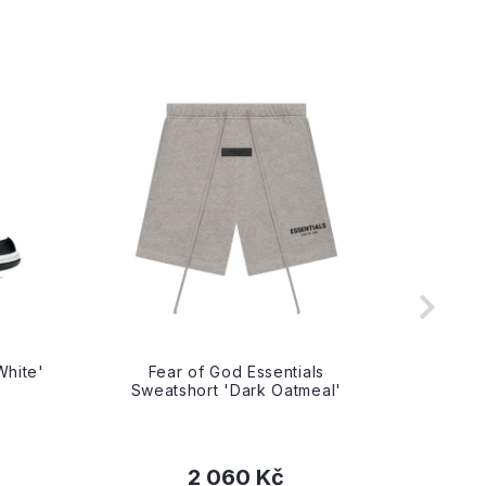
White'
Fear of God Essentials
Fe
Sweatshort 'Dark Oatmeal'
Swea
2 060 Kč