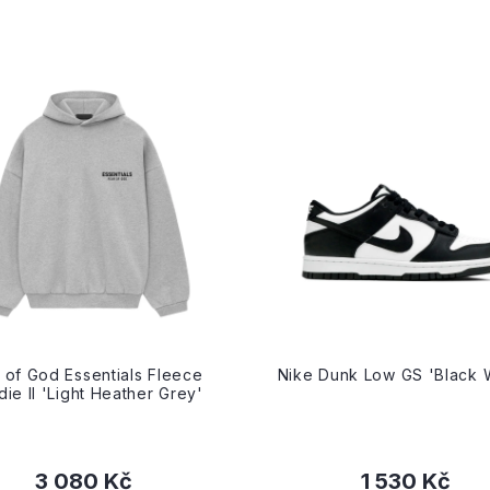
 of God Essentials Fleece
Nike Dunk Low GS 'Black 
ie II 'Light Heather Grey'
3 080 Kč
1 530 Kč