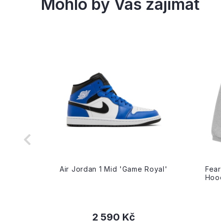
riple
Air Jordan 1 Mid 'Game Royal'
Fear
Hood
2 590 Kč