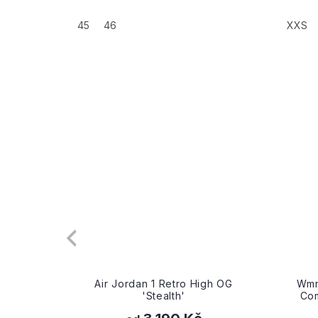
+
45
46
XXS
gh OG
Wmns Air Jordan 1 High Zoom
Wmn
Comfort 2 'Chrome Swoosh'
Co