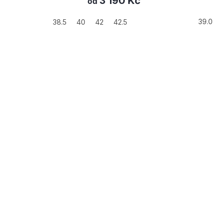
4 990 Kč
39.0
40