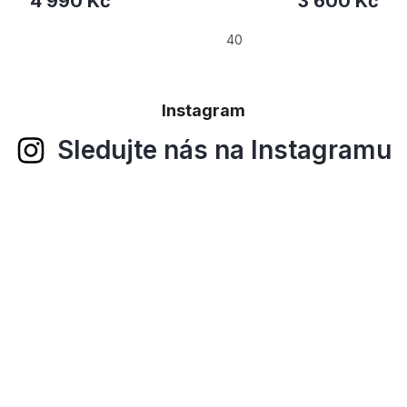
3 600 Kč
4 950 Kč
od
38
38.5
40.5
42
Instagram
Sledujte nás na Instagramu