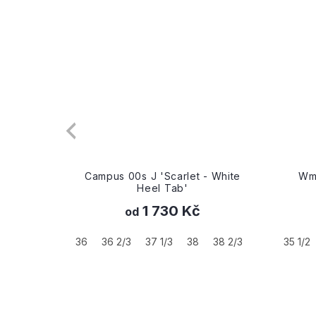
- White
Wmns Campus 00s 'Wonder
Ca
White'
1 090 Kč
od
38 2/3
40
35 1/2
41 1/3
43 1/3
35 1/2