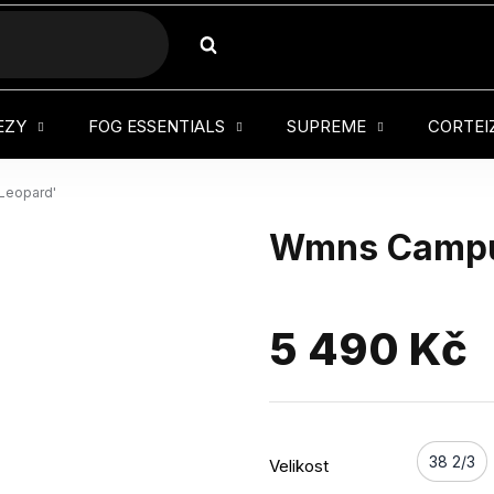
HLEDAT
EZY
FOG ESSENTIALS
SUPREME
CORTEI
Leopard'
Wmns Campus
5 490 Kč
38 2/3
Velikost