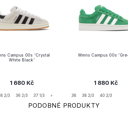
ns Campus 00s 'Crystal
Wmns Campus 00s 'Gre
White Black'
1 680 Kč
1 880 Kč
8 2/3
36 2/3
37 1/3
+
38
38 2/3
40 2/3