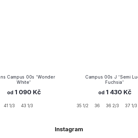
mpus 00s J 'Semi Lucid
Campus 00s 'Lucid Blue
Fuchsia'
1 430 Kč
2 070 Kč
od
od
36
36 2/3
37 1/3
38 2/3
39 1/3
36 2/3
37 1/3
38
38 2/
Instagram