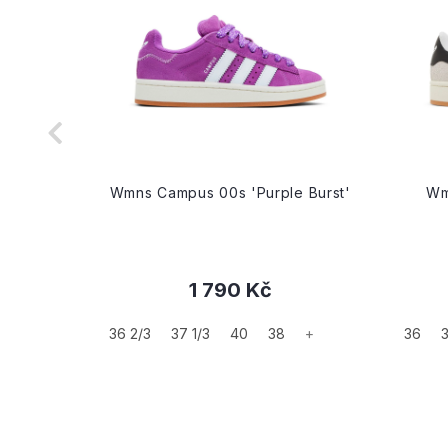
 Mauve'
Wmns Campus 00s 'Purple Burst'
Wm
1 790 Kč
36 2/3
37 1/3
40
38
+
36
3