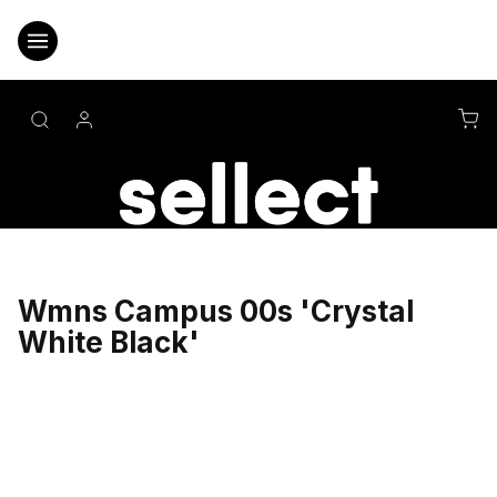
Přejít
na
obsah
NÁ
KO
Wmns Campus 00s 'Crystal
White Black'