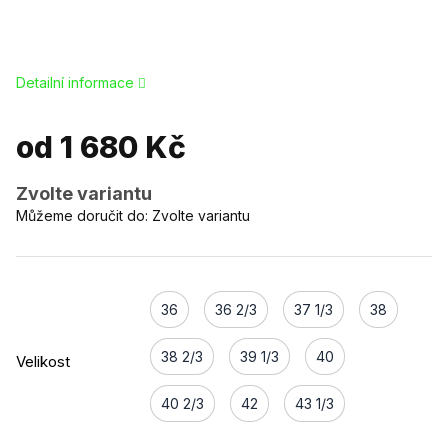
Detailní informace
od
1 680 Kč
Zvolte variantu
Můžeme doručit do:
Zvolte variantu
36
36 2/3
37 1/3
38
38 2/3
39 1/3
40
Velikost
40 2/3
42
43 1/3