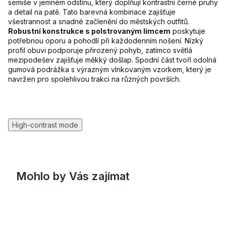
semiše v jemném odstínu, který doplňují kontrastní černé pruhy
a detail na patě. Tato barevná kombinace zajišťuje
všestrannost a snadné začlenění do městských outfitů.
Robustní konstrukce s polstrovaným límcem
poskytuje
potřebnou oporu a pohodlí při každodenním nošení. Nízký
profil obuvi podporuje přirozený pohyb, zatímco světlá
mezipodešev zajišťuje měkký došlap. Spodní část tvoří odolná
gumová podrážka s výrazným vlnkovaným vzorkem, který je
navržen pro spolehlivou trakci na různých površích.
High-contrast mode