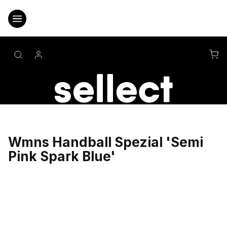
Přejít
na
obsah
NÁ
KO
Wmns Handball Spezial 'Semi
Pink Spark Blue'