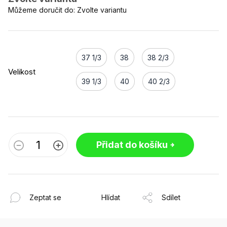
Můžeme doručit do:
Zvolte variantu
37 1/3
38
38 2/3
Velikost
39 1/3
40
40 2/3
Přidat do košíku
Zeptat se
Hlídat
Sdílet