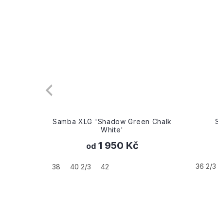
er'
Samba XLG 'Shadow Green Chalk
Sa
White'
1 950 Kč
od
36 2/3
38
40 2/3
42