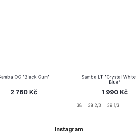
mba OG 'Black Gum'
Samba LT 'Crystal White D
Blue'
2 760 Kč
1 990 Kč
38
38 2/3
39 1/3
Instagram