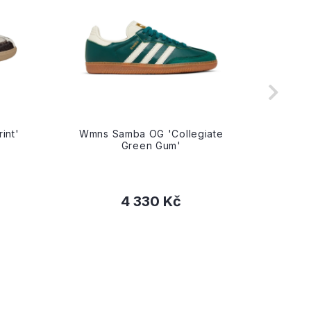
int'
Wmns Samba OG 'Collegiate
Wmn
Green Gum'
4 330 Kč
36
37 