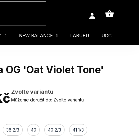
NÁKUPNÍ
KOŠÍK
Z
NEW BALANCE
LABUBU
UGG
MUŽ
OG 'Oat Violet Tone'
Zvolte variantu
Kč
Můžeme doručit do:
Zvolte variantu
38 2/3
40
40 2/3
41 1/3