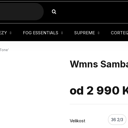
HLEDAT
EZY
FOG ESSENTIALS
SUPREME
CORTEI
Tone'
Wmns Samba 
od
2 990 
36 2/3
Velikost