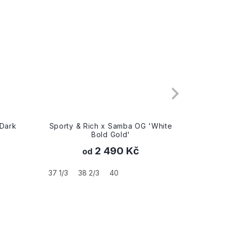
ark
Sporty & Rich x Samba OG 'White
Wmns Sam
Bold Gold'
C
2 490 Kč
od
37 1/3
4
37 1/3
38 2/3
40