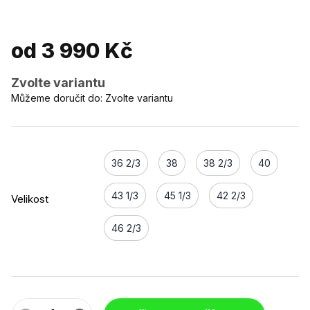
od
3 990 Kč
Zvolte variantu
Můžeme doručit do:
Zvolte variantu
36 2/3
38
38 2/3
40
43 1/3
45 1/3
42 2/3
Velikost
46 2/3