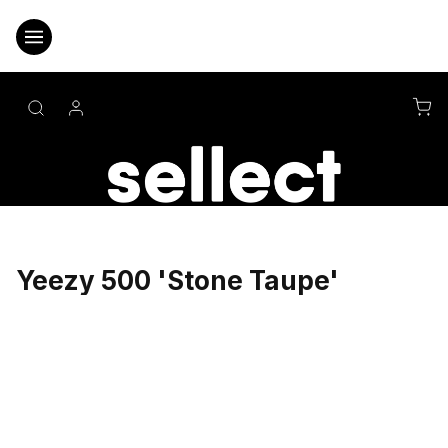
Přejít
na
obsah
NÁ
KO
Yeezy 500 'Stone Taupe'