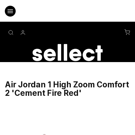
Přejít
na
obsah
NÁ
KO
Air Jordan 1 High Zoom Comfort
2 'Cement Fire Red'