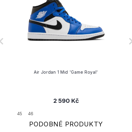
Air Jordan 1 Mid 'Game Royal'
2 590 Kč
45
46