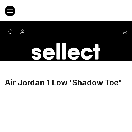
Přejít
na
obsah
NÁ
KO
Air Jordan 1 Low 'Shadow Toe'