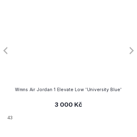
 1 Elevate Low 'University Blue'
Wmns Air Jordan
3 000 Kč
36.5
37.5