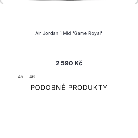
Air Jordan 1 Mid 'Game Royal'
2 590 Kč
45
46