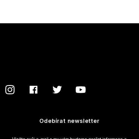
Z
á
p
a
t
í
Odebírat newsletter