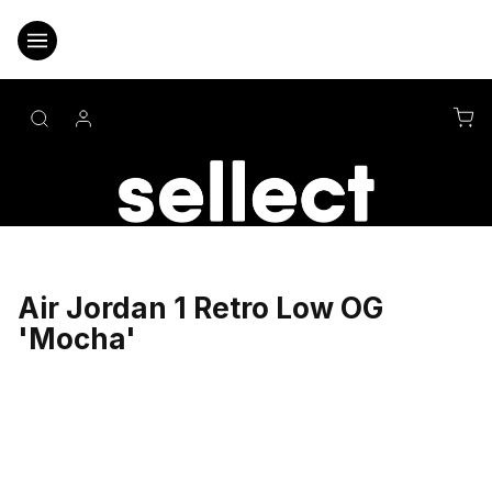
Přejít
na
obsah
NÁ
KO
Air Jordan 1 Retro Low OG
'Mocha'