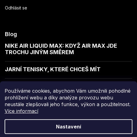
Odhlásit se
Blog
NIKE AIR LIQUID MAX: KDYŽ AIR MAX JDE
TROCHU JINÝM SMĚREM
JARNÍ TENISKY, KTERÉ CHCEŠ MÍT
JAK POZNAT KVALITNÍ MIKINU
Používáme cookies, abychom Vám umožnili pohodlné
prohlížení webu a díky analýze provozu webu
neustále zlepšovali jeho funkce, výkon a použitelnost.
Více informací
Copyright 2026
sellect
. Všechna práva vyhrazena.
Nastavení
Grafický návrh vytvořil a nakódoval
Shoptak.cz