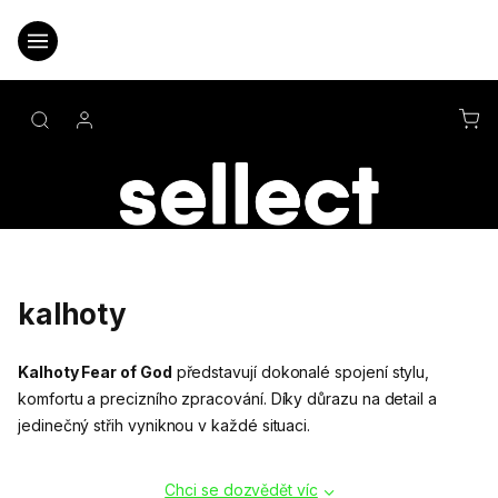
Přejít
na
obsah
NÁ
KO
kalhoty
Kalhoty Fear of God
představují dokonalé spojení stylu,
komfortu a precizního zpracování. Díky důrazu na detail a
jedinečný střih vyniknou v každé situaci.
Chci se dozvědět víc