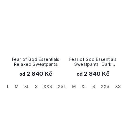
Fear of God Essentials
Fear of God Essentials
Relaxed Sweatpants
Sweatpants 'Dark
'Stretch Limo'
Oatmeal'
2 840 Kč
2 840 Kč
od
od
L
M
XL
S
XXS
XS
L
M
XL
S
XXS
XS