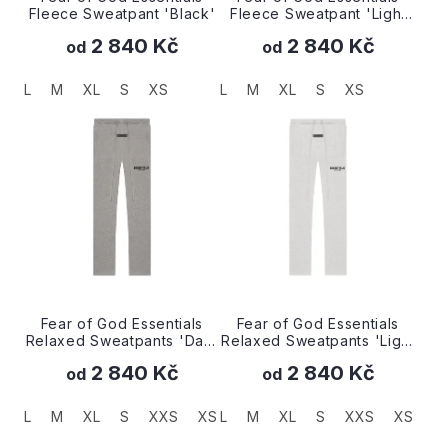
k
Fleece Sweatpant 'Black'
Fleece Sweatpant 'Light
t
Heather Grey'
ů
2 840 Kč
2 840 Kč
od
od
L
M
XL
S
XS
L
M
XL
S
XS
Fear of God Essentials
Fear of God Essentials
Relaxed Sweatpants 'Dark
Relaxed Sweatpants 'Light
Oatmeal'
Oatmeal'
2 840 Kč
2 840 Kč
od
od
L
M
XL
S
XXS
XS
L
M
XL
S
XXS
XS