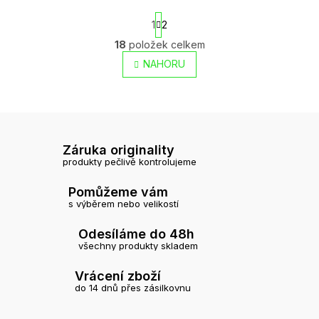
S
1
2
t
O
r
v
18
položek celkem
á
l
NAHORU
n
á
k
d
o
a
v
c
á
í
n
í
p
Záruka originality
r
produkty pečlivě kontrolujeme
v
k
Pomůžeme vám
y
s výběrem nebo velikostí
v
ý
p
Odesíláme do 48h
i
všechny produkty skladem
s
u
Vrácení zboží
do 14 dnů přes zásilkovnu