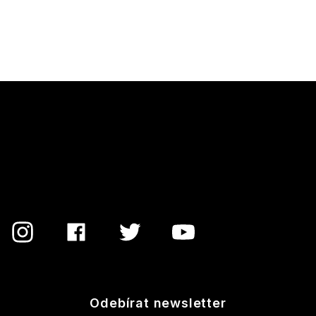
Z
á
p
a
t
í
Odebírat newsletter