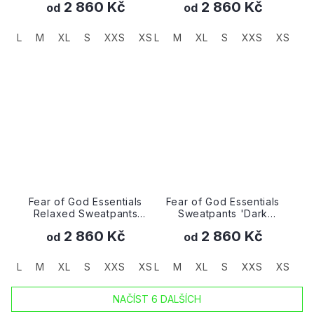
2 860 Kč
2 860 Kč
od
od
L
M
XL
S
XXS
XS
L
M
XL
S
XXS
XS
Fear of God Essentials
Fear of God Essentials
Relaxed Sweatpants
Sweatpants 'Dark
'Stretch Limo'
Oatmeal'
2 860 Kč
2 860 Kč
od
od
L
M
XL
S
XXS
XS
L
M
XL
S
XXS
XS
NAČÍST 6 DALŠÍCH