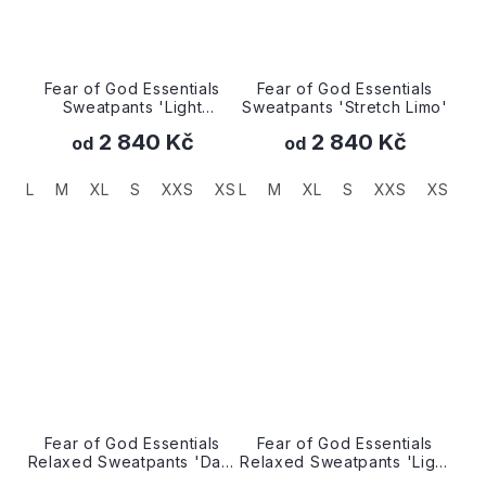
Fear of God Essentials
Fear of God Essentials
Sweatpants 'Light
Sweatpants 'Stretch Limo'
Oatmeal'
2 840 Kč
2 840 Kč
od
od
L
M
XL
S
XXS
XS
L
M
XL
S
XXS
XS
Fear of God Essentials
Fear of God Essentials
Relaxed Sweatpants 'Dark
Relaxed Sweatpants 'Light
Oatmeal'
Oatmeal'