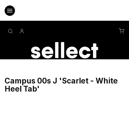
Přejít
na
obsah
NÁ
KO
Campus 00s J 'Scarlet - White
Heel Tab'