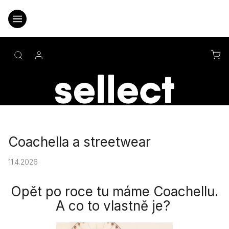
Přejít
na
obsah
NÁ
KO
Coachella a streetwear
11.4.2026
Opět po roce tu máme Coachellu.
A co to vlastně je?