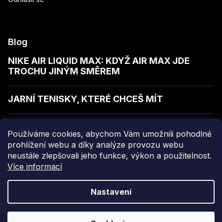
Blog
NIKE AIR LIQUID MAX: KDYŽ AIR MAX JDE
TROCHU JINÝM SMĚREM
JARNÍ TENISKY, KTERÉ CHCEŠ MÍT
JAK POZNAT KVALITNÍ MIKINU
Používáme cookies, abychom Vám umožnili pohodlné
prohlížení webu a díky analýze provozu webu
neustále zlepšovali jeho funkce, výkon a použitelnost.
Více informací
Copyright 2026
sellect
. Všechna práva vyhrazena.
Nastavení
Grafický návrh vytvořil a nakódoval
Shoptak.cz