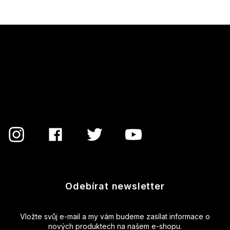
Z
á
p
a
t
í
Odebírat newsletter
Vložte svůj e-mail a my vám budeme zasílat informace o
nových produktech na našem e-shopu.