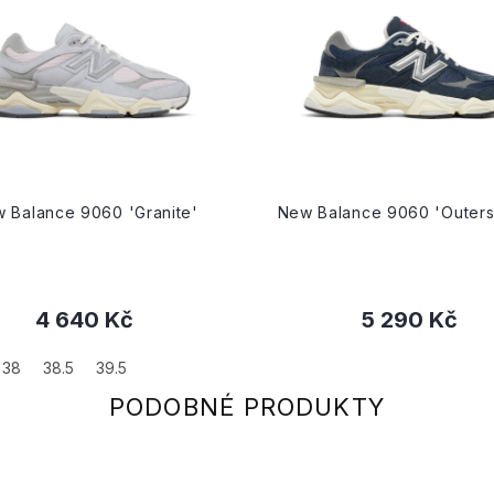
 Balance 9060 'Granite'
New Balance 9060 'Outer
4 640 Kč
5 290 Kč
38
38.5
39.5