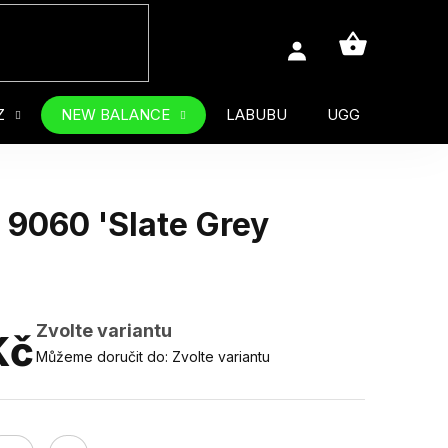
NÁKUPNÍ
KOŠÍK
Z
NEW BALANCE
LABUBU
UGG
MUŽ
9060 'Slate Grey
Zvolte variantu
Kč
Můžeme doručit do:
Zvolte variantu