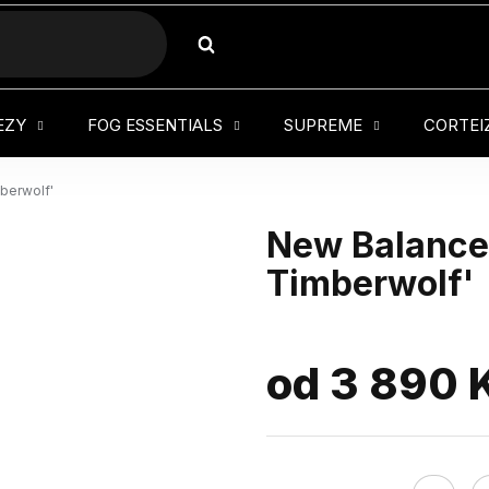
HLEDAT
EZY
FOG ESSENTIALS
SUPREME
CORTEI
berwolf'
New Balance 
Timberwolf'
od
3 890 