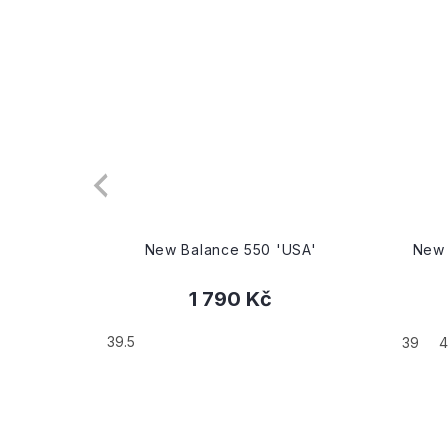
e Dark
New Balance 550 'USA'
New 
1 790 Kč
39.5
39