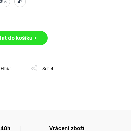
39.5
42
dat do košíku
Hlídat
Sdílet
 48h
Vrácení zboží