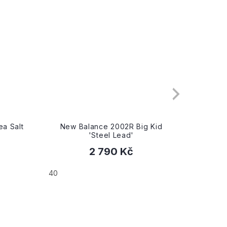
a Salt
New Balance 2002R Big Kid
New
'Steel Lead'
2 790 Kč
40
40.5
4