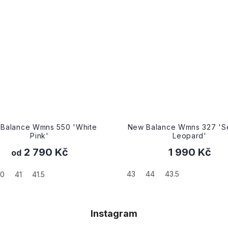
Balance Wmns 550 'White
New Balance Wmns 327 'Se
Pink'
Leopard'
2 790 Kč
1 990 Kč
od
43
44
43.5
40
41
41.5
Instagram