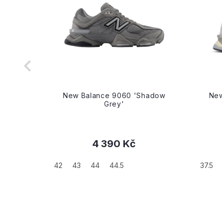
de Pack
New Balance 9060 'Shadow
New
Grey'
4 390 Kč
42
43
44
44.5
37.5