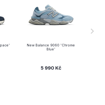
space'
New Balance 9060 'Chrome
New
Blue'
5 990 Kč