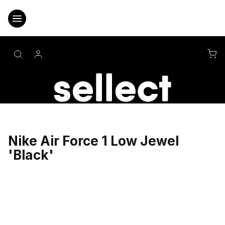
Přejít
na
obsah
NÁ
KO
Nike Air Force 1 Low Jewel
'Black'