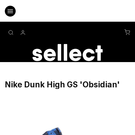
Přejít
na
obsah
NÁ
KO
Nike Dunk High GS 'Obsidian'