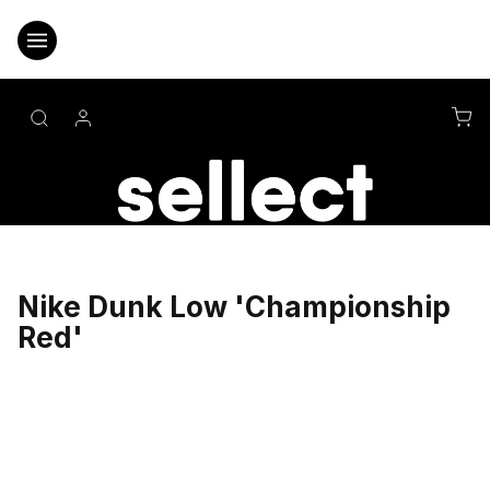
Přejít
na
obsah
NÁ
KO
Nike Dunk Low 'Championship
Red'