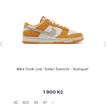
Nike Dunk Low 'Safari Swoosh - Kumquat'
1 900 Kč
42
42.5
44
47
+