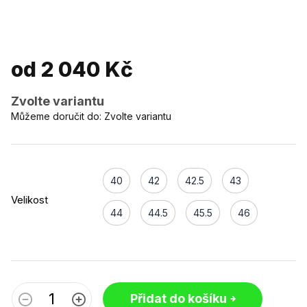
od
2 040 Kč
Zvolte variantu
Můžeme doručit do:
Zvolte variantu
40
42
42.5
43
Velikost
44
44.5
45.5
46
Přidat do košíku