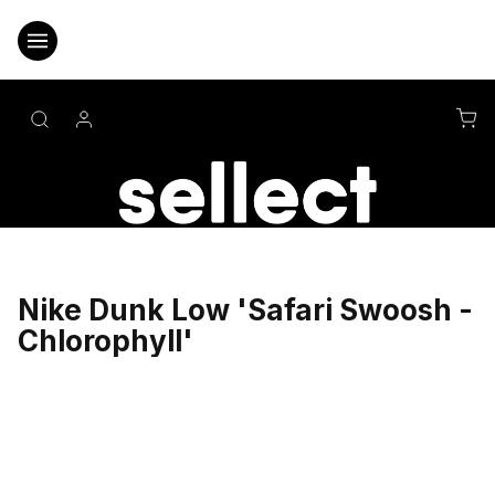
Přejít
na
obsah
NÁ
KO
Nike Dunk Low 'Safari Swoosh -
Chlorophyll'