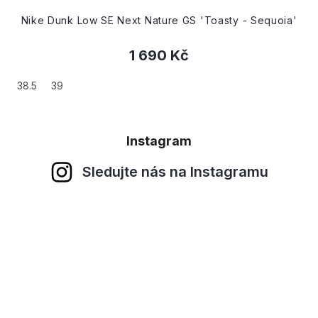
Nike Dunk Low SE Next Nature GS 'Toasty - Sequoia'
1 690 Kč
38.5
39
4.5
45.5
47.5
Instagram
Sledujte nás na Instagramu