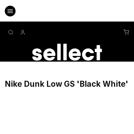
Přejít
na
obsah
NÁ
KO
Nike Dunk Low GS 'Black White'