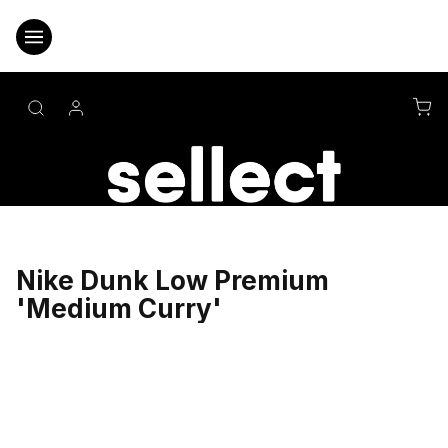
Přejít
na
obsah
NÁ
KO
Nike Dunk Low Premium
'Medium Curry'