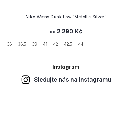
Nike Wmns Dunk Low 'Metallic Silver'
2 290 Kč
od
36
36.5
39
41
42
42.5
44
Instagram
Sledujte nás na Instagramu