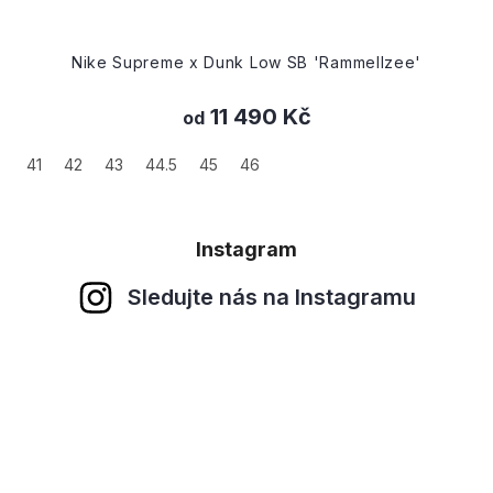
Nike Supreme x Dunk Low SB 'Rammellzee'
11 490 Kč
od
41
42
43
44.5
45
46
Instagram
Sledujte nás na Instagramu