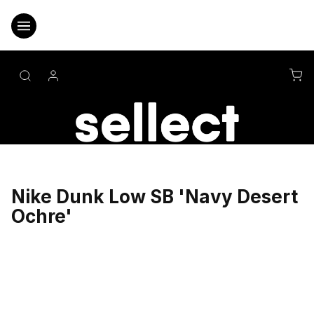
Přejít
na
obsah
NÁ
KO
Nike Dunk Low SB 'Navy Desert
Ochre'