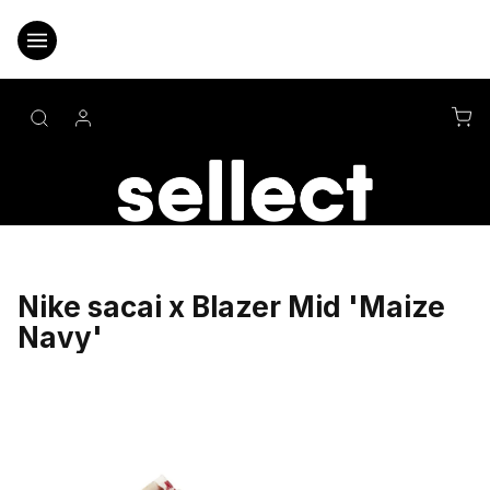
Přejít
na
obsah
NÁ
KO
Nike sacai x Blazer Mid 'Maize
Navy'