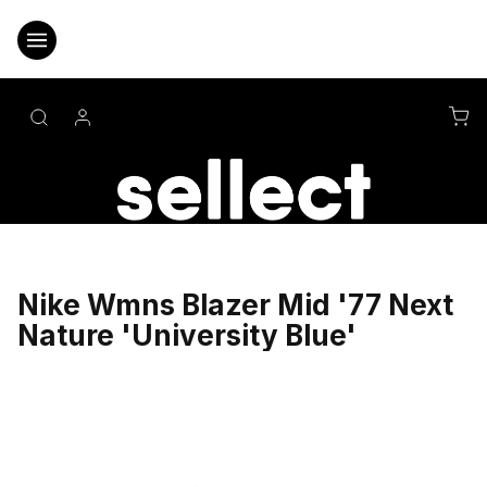
Přejít
na
obsah
NÁ
KO
Nike Wmns Blazer Mid '77 Next
Nature 'University Blue'