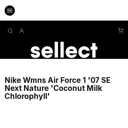
Přejít
na
obsah
NÁ
KO
Nike Wmns Air Force 1 '07 SE
Next Nature 'Coconut Milk
Chlorophyll'