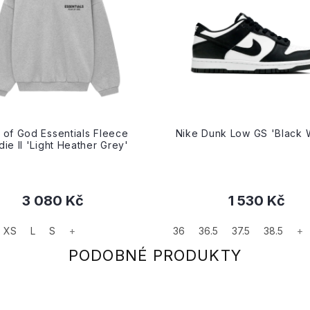
 of God Essentials Fleece
Nike Dunk Low GS 'Black 
ie II 'Light Heather Grey'
3 080 Kč
1 530 Kč
XS
L
S
+
36
36.5
37.5
38.5
+