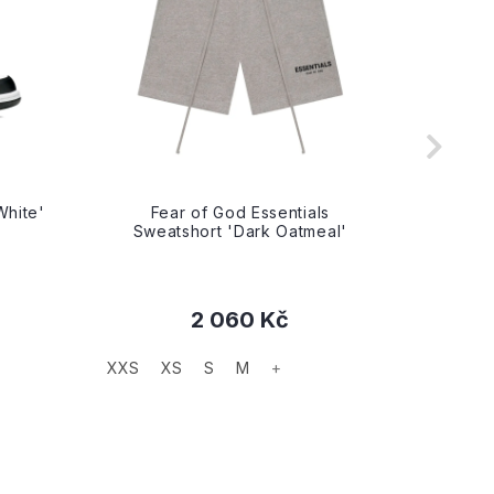
White'
Fear of God Essentials
Fe
Sweatshort 'Dark Oatmeal'
Swea
2 060 Kč
XXS
XS
S
M
+
XXS