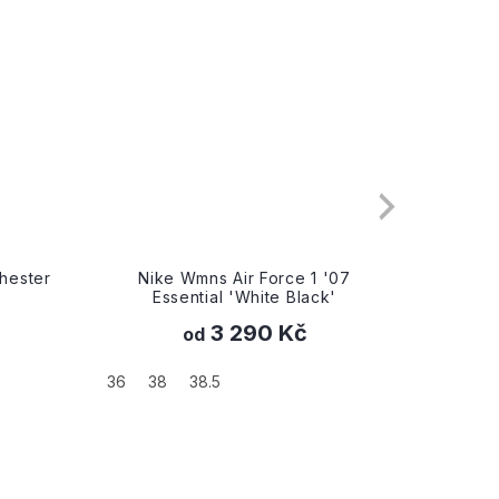
'07
Nike Wmns Air Force 1 '07 'White
Nike
'
Green Glow'
2 990 Kč
38.5
40.5