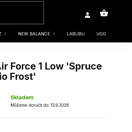
NÁKUPNÍ
KOŠÍK
Z
NEW BALANCE
LABUBU
UGG
MUŽ
r Force 1 Low 'Spruce
o Frost'
Skladem
Můžeme doručit do:
13.8.2026