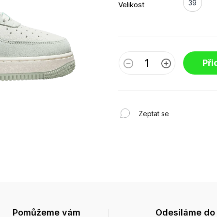
39
Velikost
Při
Zeptat se
Pomůžeme vám
Odesíláme do