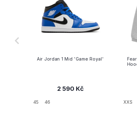
riple
Air Jordan 1 Mid 'Game Royal'
Fear
Hood
2 590 Kč
+
45
46
XXS