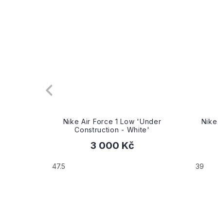
Under
Nike Wmns Air Force 1 Shadow
Nike 
e'
'Sail Earth Python'
2 690 Kč
39
40