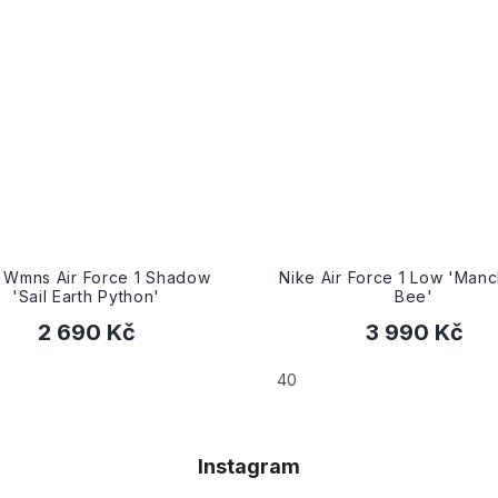
Air Force 1 Low 'Manchester
Nike Wmns Air Force 1 
Bee'
Essential 'White Black
3 990 Kč
3 290 Kč
od
36
38
38.5
Instagram