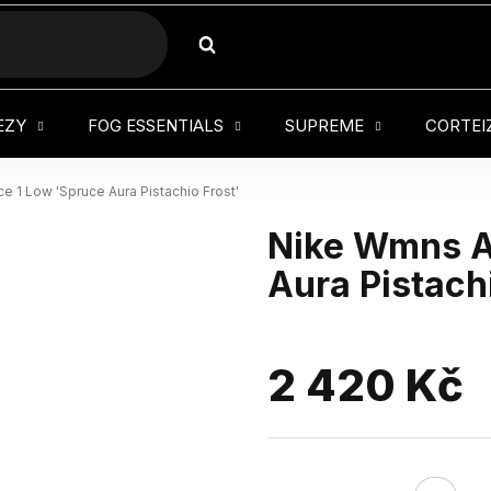
HLEDAT
EZY
FOG ESSENTIALS
SUPREME
CORTEI
e 1 Low 'Spruce Aura Pistachio Frost'
Nike Wmns Ai
Aura Pistachi
2 420 Kč