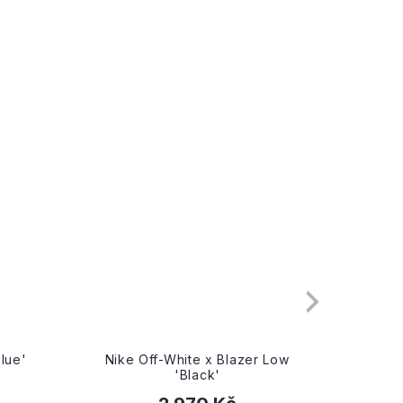
38.5
4
lue'
Nike Off-White x Blazer Low
Nike W
'Black'
Natu