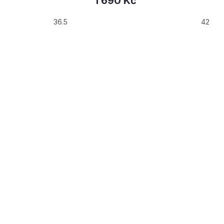
1 690 Kč
36.5
42