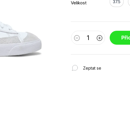
37.5
Velikost
Při
Zeptat se