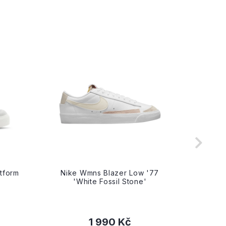
tform
Nike Wmns Blazer Low '77
Nike W
'White Fossil Stone'
1 990 Kč