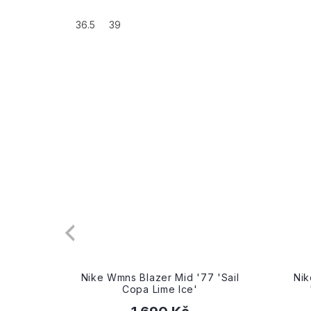
36.5
39
remium
Nike Wmns Blazer Mid '77 'Sail
Nik
Copa Lime Ice'