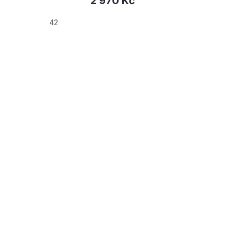
2 970 Kč
42
42