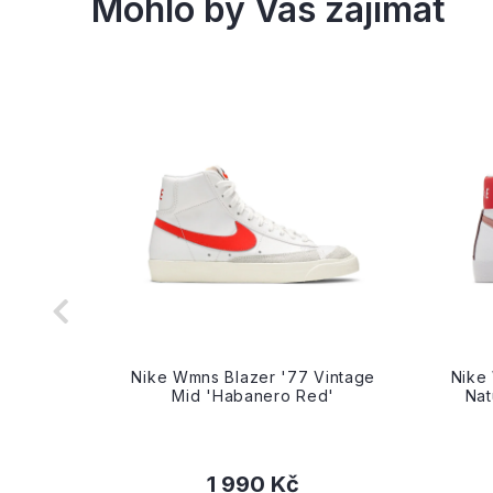
atform
Nike Wmns Blazer '77 Vintage
Nike
Mid 'Habanero Red'
Nat
1 990 Kč