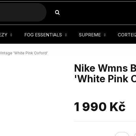
HLEDAT
EZY
FOG ESSENTIALS
SUPREME
CORTEI
intage 'White Pink Oxford'
Nike Wmns Bl
'White Pink 
1 990 Kč