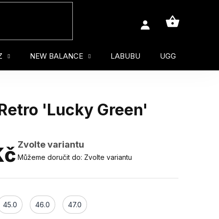
NÁKUPNÍ
KOŠÍK
Z
NEW BALANCE
LABUBU
UGG
MUŽ
 Retro 'Lucky Green'
Zvolte variantu
Kč
Můžeme doručit do:
Zvolte variantu
45.0
46.0
47.0