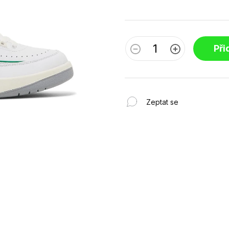
Při
Zeptat se