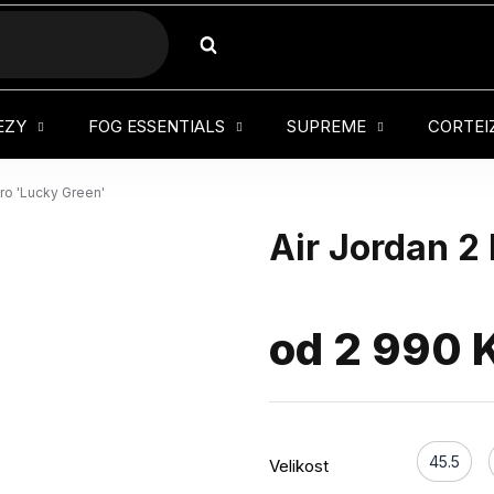
HLEDAT
EZY
FOG ESSENTIALS
SUPREME
CORTEI
tro 'Lucky Green'
Air Jordan 2
od
2 990 
45.5
Velikost