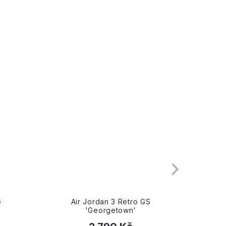
41.0
4
e
Air Jordan 3 Retro GS
Air J
'Georgetown'