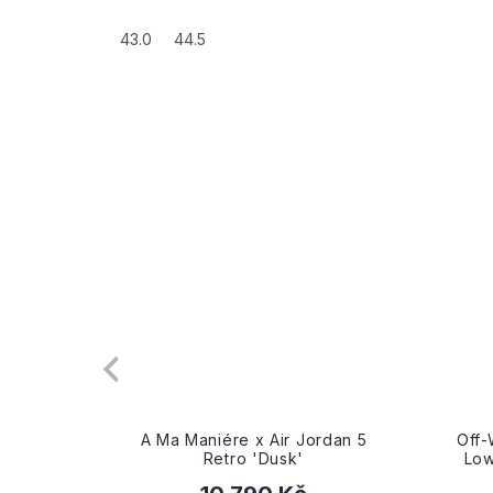
43.0
44.5
hington
A Ma Maniére x Air Jordan 5
Off-
Retro 'Dusk'
Low