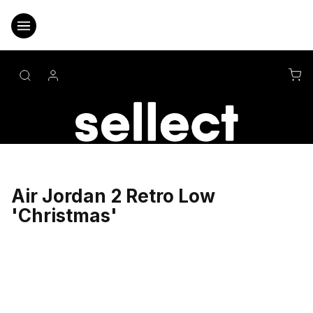
Přejít
na
obsah
NÁ
KO
Air Jordan 2 Retro Low
'Christmas'