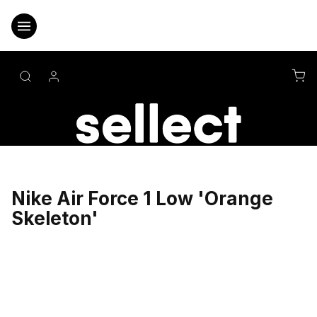
Přejít
na
obsah
NÁ
KO
Nike Air Force 1 Low 'Orange
Skeleton'