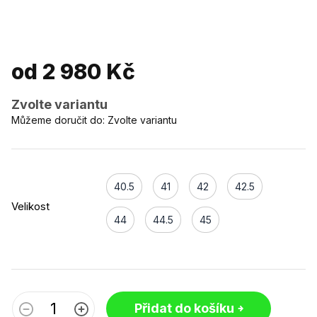
od
2 980 Kč
Zvolte variantu
Můžeme doručit do:
Zvolte variantu
40.5
41
42
42.5
Velikost
44
44.5
45
Přidat do košíku