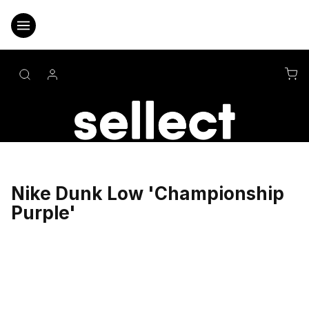
Přejít
na
obsah
NÁ
KO
Nike Dunk Low 'Championship
Purple'