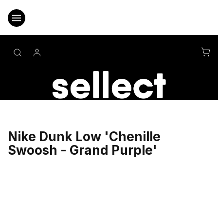
Přejít
na
obsah
NÁ
KO
Nike Dunk Low 'Chenille
Swoosh - Grand Purple'