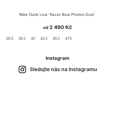
Nike Dunk Low 'Racer Blue Photon Dust'
2 490 Kč
od
36.5
38.5
42
42.5
45.5
47.5
Instagram
Sledujte nás na Instagramu