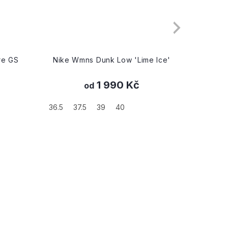
re GS
Nike Wmns Dunk Low 'Lime Ice'
Nik
1 990 Kč
od
36.5
37.5
39
40
38
42