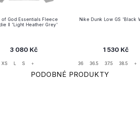
 of God Essentials Fleece
Nike Dunk Low GS 'Black 
ie II 'Light Heather Grey'
3 080 Kč
1 530 Kč
XS
L
S
+
36
36.5
37.5
38.5
+