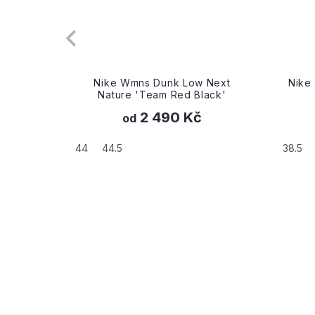
Pastels'
Nike Wmns Dunk Low Next
Nike
Nature 'Team Red Black'
2 490 Kč
od
44
44.5
38.5