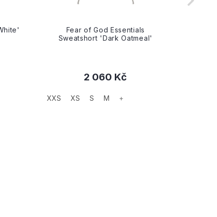
White'
Fear of God Essentials
Fe
Sweatshort 'Dark Oatmeal'
Swea
2 060 Kč
XXS
XS
S
M
+
XXS