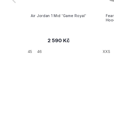
riple
Air Jordan 1 Mid 'Game Royal'
Fear
Hood
2 590 Kč
+
45
46
XXS