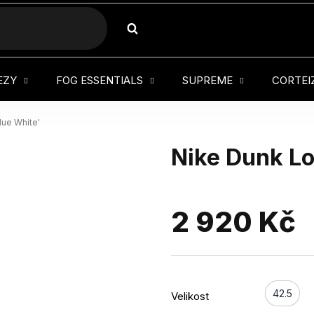
HLEDAT
EZY
FOG ESSENTIALS
SUPREME
CORTEI
lue White'
Nike Dunk Lo
2 920 Kč
42.5
Velikost