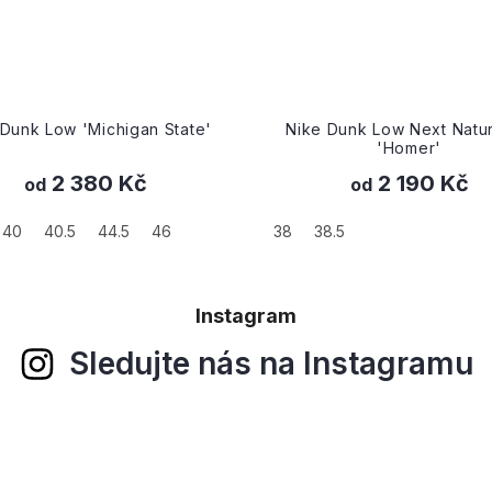
 Dunk Low 'Michigan State'
Nike Dunk Low Next Natu
'Homer'
2 380 Kč
2 190 Kč
od
od
40
40.5
44.5
46
38
38.5
Instagram
Sledujte nás na Instagramu