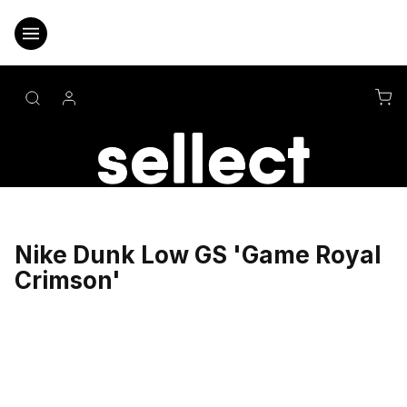
Přejít
na
obsah
NÁ
KO
Nike Dunk Low GS 'Game Royal
Crimson'