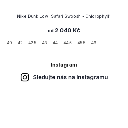
Nike Wmns Dunk Low SE '85'
2 130 Kč
od
36.5
37.5
38
38.5
39
40
42
Instagram
Sledujte nás na Instagramu