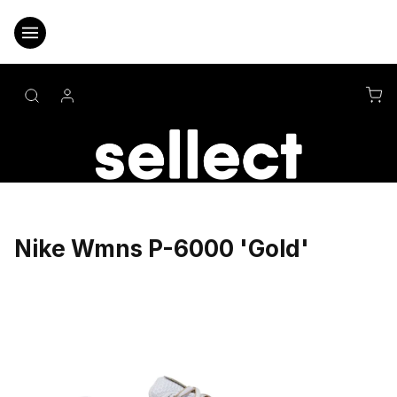
Přejít
na
obsah
NÁ
KO
Nike Wmns P-6000 'Gold'