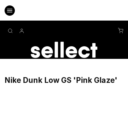
Přejít
na
obsah
NÁ
KO
Nike Dunk Low GS 'Pink Glaze'