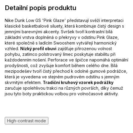
Detailní popis produktu
Nike Dunk Low GS 'Pink Glaze' představují svěží interpretaci
klasické basketbalové siluety, která kombinuje čistý design s
jemnými barevnými akcenty. Svršek tvoří kontrastní bílá
základní vrstva doplněná o překryvy v odstínu Pink Glaze,
které společně s ladícím Swooshem vytvářejí harmonický
vzhled.
Nízký profil obuvi
zajišťuje přirozenou volnost
pohybu, zatímco polstrovaný límec poskytuje stabilitu při
každodenním nošení. Perforace ve špičce napomáhá optimální
prodyšnosti, což zvyšuje komfort během celého dne. Bílá
mezipodešev tvoří čistý přechod k odolné gumové podrážce,
která je vyvedena ve stejném pudrovém odstínu s jemným
skvrnitým efektem.
Tradiční kruhový vzorek podrážky
zaručuje spolehlivou trakci na různých površích, díky čemuž
jsou tyto boty praktickou volbou pro volnočasové aktivity.
High-contrast mode