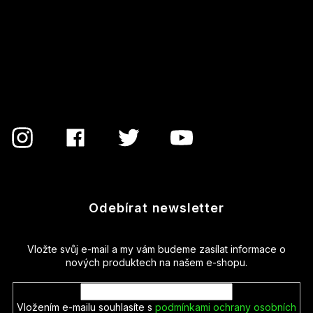
á
p
a
t
í
Odebírat newsletter
Vložte svůj e-mail a my vám budeme zasílat informace o
nových produktech na našem e-shopu.
Vložením e-mailu souhlasíte s
podmínkami ochrany osobních